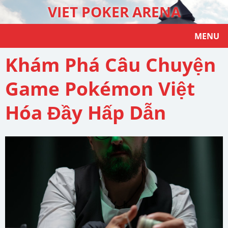
VIET POKER ARENA
MENU
Khám Phá Câu Chuyện
Game Pokémon Việt
Hóa Đầy Hấp Dẫn