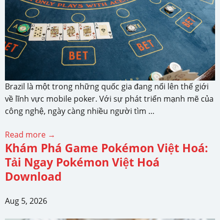
Brazil là một trong những quốc gia đang nổi lên thế giới
về lĩnh vực mobile poker. Với sự phát triển mạnh mẽ của
công nghệ, ngày càng nhiều người tìm …
Read more →
Khám Phá Game Pokémon Việt Hoá:
Tải Ngay Pokémon Việt Hoá
Download
Aug 5, 2026