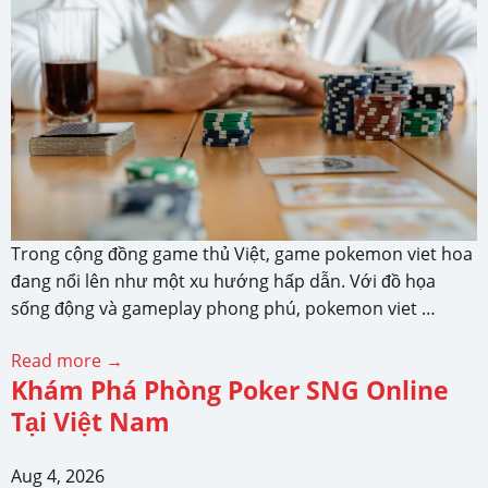
Trong cộng đồng game thủ Việt, game pokemon viet hoa
đang nổi lên như một xu hướng hấp dẫn. Với đồ họa
sống động và gameplay phong phú, pokemon viet …
Read more →
Khám Phá Phòng Poker SNG Online
Tại Việt Nam
Aug 4, 2026