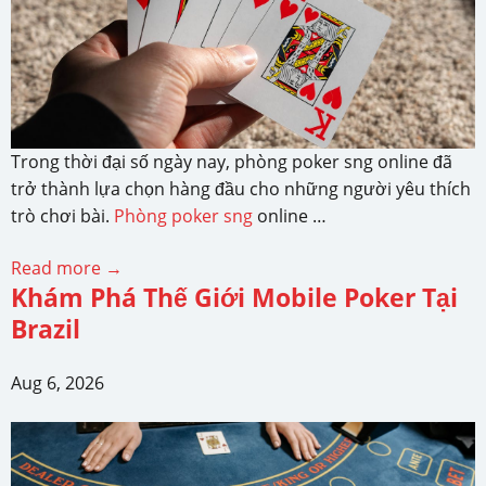
Trong thời đại số ngày nay, phòng poker sng online đã
trở thành lựa chọn hàng đầu cho những người yêu thích
trò chơi bài.
Phòng poker sng
online …
Read more →
Khám Phá Thế Giới Mobile Poker Tại
Brazil
Aug 6, 2026