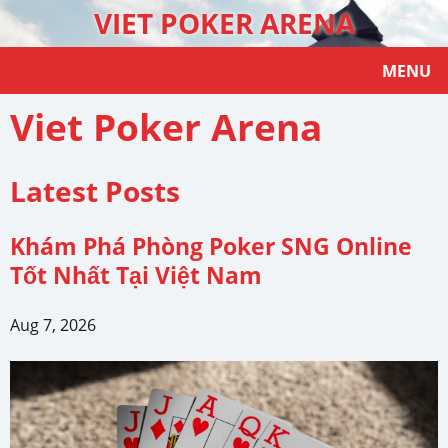
VIET POKER ARENA
MENU
Viet Poker Arena
Latest Posts
Khám Phá Phòng Poker SNG Online
Tốt Nhất Tại Việt Nam
Aug 7, 2026