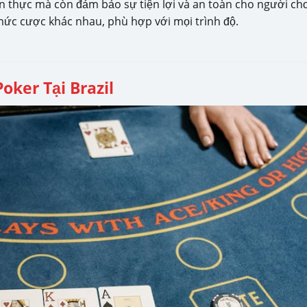
n thực mà còn đảm bảo sự tiện lợi và an toàn cho người chơ
mức cược khác nhau, phù hợp với mọi trình độ.
oker Tại Brazil