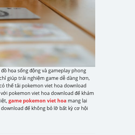
i đồ họa sống động và gameplay phong
chỉ giúp trải nghiệm game dễ dàng hơn,
n có thể tải pokemon viet hoa download
c với pokemon viet hoa download để khám
iệt,
game pokemon viet hoa
mang lại
 download để không bỏ lỡ bất kỳ cơ hội