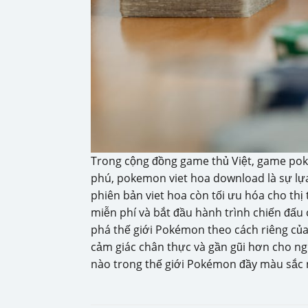
Trong cộng đồng game thủ Việt, game pok
phú, pokemon viet hoa download là sự lự
phiên bản viet hoa còn tối ưu hóa cho th
miễn phí và bắt đầu hành trình chiến đấ
phá thế giới Pokémon theo cách riêng của
cảm giác chân thực và gần gũi hơn cho ng
nào trong thế giới Pokémon đầy màu sắc 