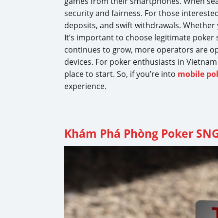
games from their smartphones. When search
security and fairness. For those intereste
deposits, and swift withdrawals. Whether yo
It’s important to choose legitimate poker 
continues to grow, more operators are opti
devices. For poker enthusiasts in Vietnam
place to start. So, if you’re into
mobile pok
experience.
Khám Phá Phòng Poker SNG 