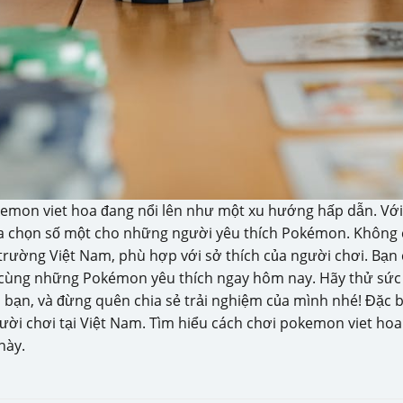
emon viet hoa đang nổi lên như một xu hướng hấp dẫn. Vớ
a chọn số một cho những người yêu thích Pokémon. Không 
ị trường Việt Nam, phù hợp với sở thích của người chơi. Bạ
u cùng những Pokémon yêu thích ngay hôm nay. Hãy thử sứ
 bạn, và đừng quên chia sẻ trải nghiệm của mình nhé! Đặc b
ười chơi tại Việt Nam. Tìm hiểu cách chơi pokemon viet hoa
này.