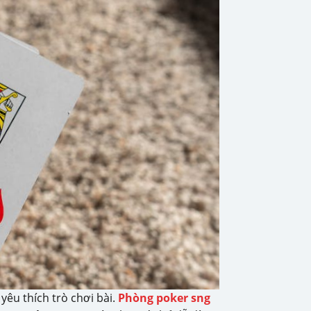
yêu thích trò chơi bài.
Phòng poker sng