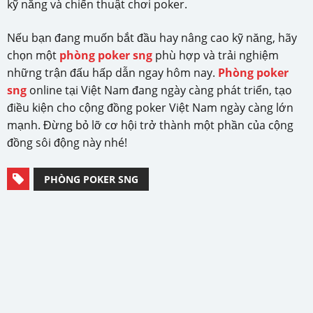
kỹ năng và chiến thuật chơi poker.
Nếu bạn đang muốn bắt đầu hay nâng cao kỹ năng, hãy
chọn một
phòng poker sng
phù hợp và trải nghiệm
những trận đấu hấp dẫn ngay hôm nay.
Phòng poker
sng
online tại Việt Nam đang ngày càng phát triển, tạo
điều kiện cho cộng đồng poker Việt Nam ngày càng lớn
mạnh. Đừng bỏ lỡ cơ hội trở thành một phần của cộng
đồng sôi động này nhé!
PHÒNG POKER SNG