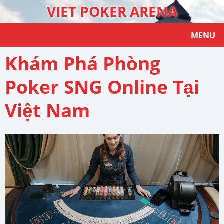
VIET POKER ARENA
MENU
Khám Phá Phòng
Poker SNG Online Tại
Việt Nam