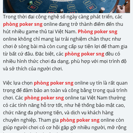
Trong thời đại công nghệ số ngày càng phát triển, các
phòng poker sng
online đang trở thành điểm đến thu
hút nhiều game thủ tại Việt Nam.
Phòng poker sng
online không chỉ mang lại trải nghiệm chân thực như
chơi ở sòng bài mà còn cung cấp sự tiện lợi để tham gia
từ bất cứ đâu. Đặc biệt, các
phòng poker sng
đều có
nhiều hình thức chơi đa dạng, phù hợp với mọi trình độ
và sở thích của người chơi.
Việc lựa chọn
phòng poker sng
online uy tín là rất quan
trọng để đảm bảo an toàn và công bằng trong quá trình
chơi. Các
phòng poker sng
online tại Việt Nam thường
có các tính năng hỗ trợ tốt, như hệ thống bảo mật cao,
chức năng đa phương tiện, và dịch vụ khách hàng
chuyên nghiệp. Tham gia
phòng poker sng
online còn
giúp người chơi có cơ hội gặp gỡ nhiều người, mở rộng