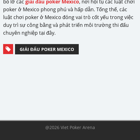
bỏ lỡ các
giải đấu poker Mexico
, nơi hội tụ các luật chơi
poker ở Mexico phong phú và hấp dẫn. Tổng thể, các
luật chơi poker ở Mexico đóng vai trò cốt yếu trong việc
duy trì sự công bằng và phát triển môi trường thi đấu
chuyên nghiệp tại đây.
GIẢI ĐẤU POKER MEXICO
@2026 Viet Poker Arena