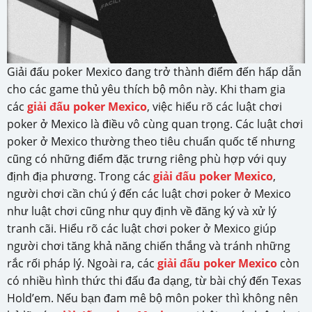
Giải đấu poker Mexico đang trở thành điểm đến hấp dẫn
cho các game thủ yêu thích bộ môn này. Khi tham gia
các
giải đấu poker Mexico
, việc hiểu rõ các luật chơi
poker ở Mexico là điều vô cùng quan trọng. Các luật chơi
poker ở Mexico thường theo tiêu chuẩn quốc tế nhưng
cũng có những điểm đặc trưng riêng phù hợp với quy
định địa phương. Trong các
giải đấu poker Mexico
,
người chơi cần chú ý đến các luật chơi poker ở Mexico
như luật chơi cũng như quy định về đăng ký và xử lý
tranh cãi. Hiểu rõ các luật chơi poker ở Mexico giúp
người chơi tăng khả năng chiến thắng và tránh những
rắc rối pháp lý. Ngoài ra, các
giải đấu poker Mexico
còn
có nhiều hình thức thi đấu đa dạng, từ bài chý đến Texas
Hold’em. Nếu bạn đam mê bộ môn poker thì không nên