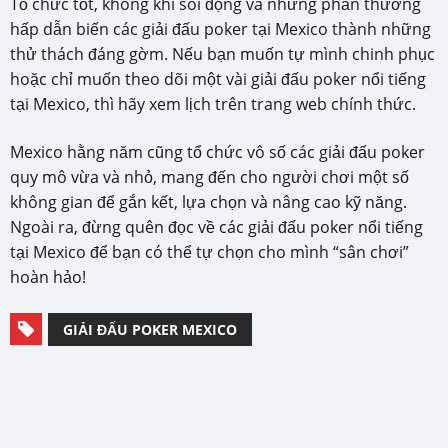
Tổ chức tốt, không khí sôi động và những phần thưởng
hấp dẫn biến các giải đấu poker tại Mexico thành những
thử thách đáng gờm. Nếu bạn muốn tự mình chinh phục
hoặc chỉ muốn theo dõi một vài giải đấu poker nổi tiếng
tại Mexico, thì hãy xem lịch trên trang web chính thức.
Mexico hằng năm cũng tổ chức vô số các giải đấu poker
quy mô vừa và nhỏ, mang đến cho người chơi một số
không gian để gắn kết, lựa chọn và nâng cao kỹ năng.
Ngoài ra, đừng quên đọc về các giải đấu poker nổi tiếng
tại Mexico để bạn có thể tự chọn cho mình “sân chơi”
hoàn hảo!
GIẢI ĐẤU POKER MEXICO